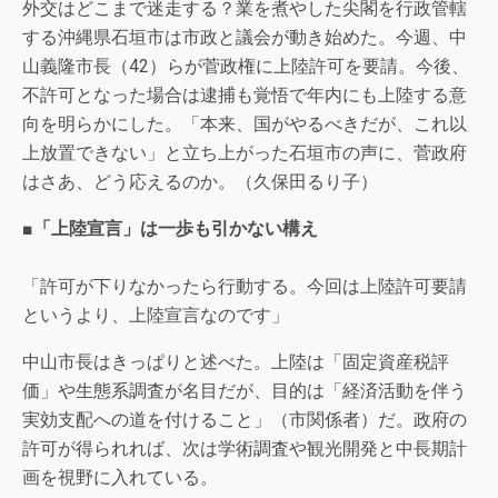
外交はどこまで迷走する？業を煮やした尖閣を行政管轄
する沖縄県石垣市は市政と議会が動き始めた。今週、中
山義隆市長（42）らが菅政権に上陸許可を要請。今後、
不許可となった場合は逮捕も覚悟で年内にも上陸する意
向を明らかにした。「本来、国がやるべきだが、これ以
上放置できない」と立ち上がった石垣市の声に、菅政府
はさあ、どう応えるのか。（久保田るり子）
■「上陸宣言」は一歩も引かない構え
「許可が下りなかったら行動する。今回は上陸許可要請
というより、上陸宣言なのです」
中山市長はきっぱりと述べた。上陸は「固定資産税評
価」や生態系調査が名目だが、目的は「経済活動を伴う
実効支配への道を付けること」（市関係者）だ。政府の
許可が得られれば、次は学術調査や観光開発と中長期計
画を視野に入れている。