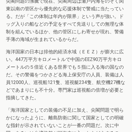
尖閣問題の沸騰で現在、尖閣周辺は瀬戸内海をのぞく関
東以南の管区から優先的な応援体制で警戒に当たってい
る。だが「この体制は年内が限界」という声が強い。ド
ッグ入りの船などの予定をすべて先送りしての無理な体
制を組んでいるほか、他の管区にしわ寄せが現れ、警備
手薄の海域が生まれているからだ。
海洋国家の日本は排他的経済水域（ＥＥＺ）が膨大に広
い。447万平方キロメートルで中国のEEZ90万平方キロ
メートルの５倍近くある世界でも５指に入る海の国なの
だ。その警備をつかさどる海上保安庁の人員、装備は人
員12000人、巡視船121隻、巡視艇234隻、航空機27機な
どであまりにも不十分。専門家は巡視船の倍増が必要と
指摘してきた。
「海洋国家としての装備の不足に加え、尖閣問題で明ら
かになったように、離島防衛に関して国家としての明確
な指針が示されていないことが一番の問題だ。次に中