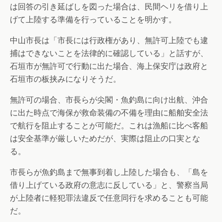
は回答の引き延ばしを図った場合は、民間ヘリを借り上
げて上陸する準備を行っていることを明かす。
中山市長は「市長には行政権があり、無許可上陸でも逮
捕はできないことを法律的に確認している」と話すが、
石垣市が無許可で行動に出た場合、海上保安庁は政府と
石垣市の板挟みになりそうだ。
無許可の場合、市長らが尖閣・魚釣島に向け出航、沖合
に出た時点で海保が救命装備の不備を理由に船舶安全法
で航行を阻止することが可能だ。これは漁船に比べ客船
は安全基準が厳しいためだが、実際は阻止の口実とな
る。
市長らが魚釣島まで無事到着し上陸した場合も、「島を
借り上げている政府の意志に反している」と、警察当局
が上陸者に軽犯罪法違反で任意同行を求めることも可能
だ。