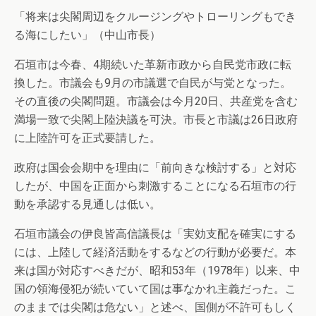
「将来は尖閣周辺をクルージングやトローリングもでき
る海にしたい」（中山市長）
石垣市は今春、4期続いた革新市政から自民党市政に転
換した。市議会も9月の市議選で自民が与党となった。
その直後の尖閣問題。市議会は今月20日、共産党を含む
満場一致で尖閣上陸決議を可決。市長と市議は26日政府
に上陸許可を正式要請した。
政府は国会会期中を理由に「前向きな検討する」と対応
したが、中国を正面から刺激することになる石垣市の行
動を承認する見通しは低い。
石垣市議会の伊良皆高信議長は「実効支配を確実にする
には、上陸して経済活動をするなどの行動が必要だ。本
来は国が対応すべきだが、昭和53年（1978年）以来、中
国の領海侵犯が続いていて国は事なかれ主義だった。こ
のままでは尖閣は危ない」と述べ、国側が不許可もしく