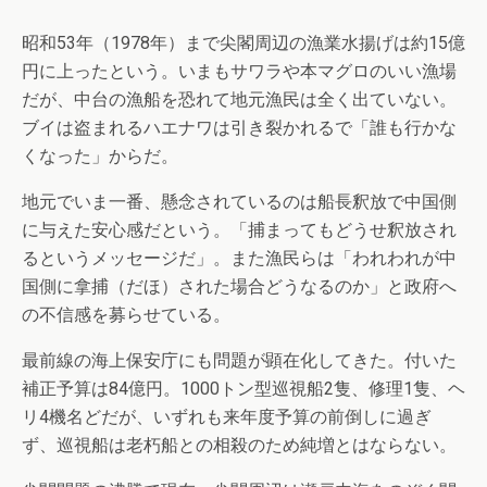
昭和53年（1978年）まで尖閣周辺の漁業水揚げは約15億
円に上ったという。いまもサワラや本マグロのいい漁場
だが、中台の漁船を恐れて地元漁民は全く出ていない。
ブイは盗まれるハエナワは引き裂かれるで「誰も行かな
くなった」からだ。
地元でいま一番、懸念されているのは船長釈放で中国側
に与えた安心感だという。「捕まってもどうせ釈放され
るというメッセージだ」。また漁民らは「われわれが中
国側に拿捕（だほ）された場合どうなるのか」と政府へ
の不信感を募らせている。
最前線の海上保安庁にも問題が顕在化してきた。付いた
補正予算は84億円。1000トン型巡視船2隻、修理1隻、ヘ
リ4機名どだが、いずれも来年度予算の前倒しに過ぎ
ず、巡視船は老朽船との相殺のため純増とはならない。