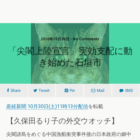
2010年10月30日 • No Comments
「尖閣上陸宣言」実効支配に動
き始めた石垣市
Share
Tweet
Pin
Mail
SMS
産経新聞 10月30日(土)11時13分配信
を転載
【久保田るり子の外交ウオッチ】
尖閣諸島をめぐる中国漁船衝突事件後の日本政府の媚中