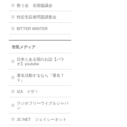
救う会 全国協議会
特定失踪者問題調査会
BITTER WINTER
市民メディア
日本とある国のお話【パラ
オ】youtube
署名活動するなら『署名Ｔ
Ｖ』
IZA イザ！
ラジオフリーウイグルジャパ
ン
JC-NET ジェイシーネット