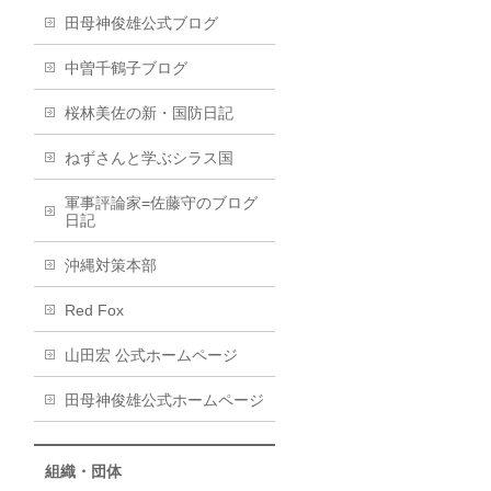
田母神俊雄公式ブログ
中曽千鶴子ブログ
桜林美佐の新・国防日記
ねずさんと学ぶシラス国
軍事評論家=佐藤守のブログ
日記
沖縄対策本部
Red Fox
山田宏 公式ホームページ
田母神俊雄公式ホームページ
組織・団体