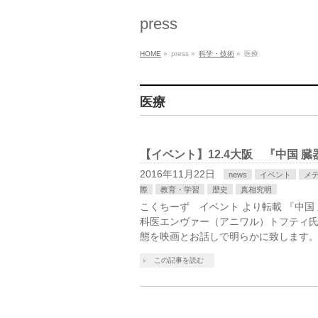
press
HOME
»
press
»
科学・技術
»
医療
医療
【イベント】12.4大阪 『中国 
2016年11月22日
news
イベント
メ
際
教育・学習
歴史
真相究明
こくちーず イベント より転載 『中国
科医エンヴァー（アニワル）トフティ氏
態を映画とお話しで明らかに致します。
この記事を読む