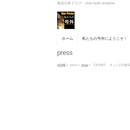
報道分析クラブ club news analysis
ホーム
私たちの号外にようこそ！
press
HOME
»
press
»
news
»
【水俣病】 きょう公式確認