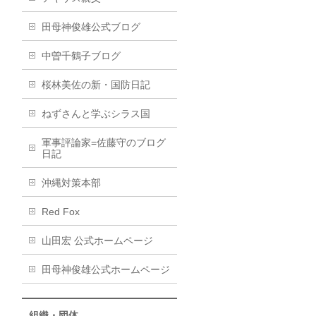
田母神俊雄公式ブログ
中曽千鶴子ブログ
桜林美佐の新・国防日記
ねずさんと学ぶシラス国
軍事評論家=佐藤守のブログ
日記
沖縄対策本部
Red Fox
山田宏 公式ホームページ
田母神俊雄公式ホームページ
組織・団体