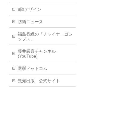
8陣デザイン
防衛ニュース
福島香織の「チャイナ・ゴシ
ップス」
藤井厳喜チャンネル
(YouTube)
選挙ドットコム
致知出版 公式サイト