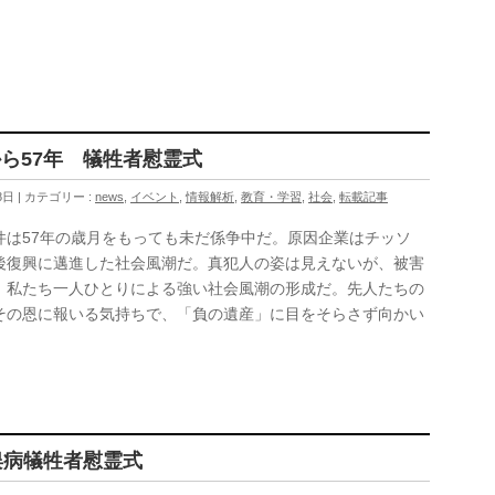
ら57年 犠牲者慰霊式
8日
カテゴリー :
news
,
イベント
,
情報解析
,
教育・学習
,
社会
,
転載記事
件は57年の歳月をもっても未だ係争中だ。原因企業はチッソ
後復興に邁進した社会風潮だ。真犯人の姿は見えないが、被害
、私たち一人ひとりによる強い社会風潮の形成だ。先人たちの
その恩に報いる気持ちで、「負の遺産」に目をそらさず向かい
俣病犠牲者慰霊式