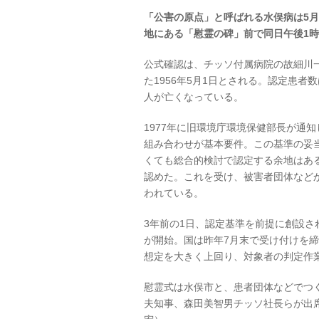
「公害の原点」と呼ばれる水俣病は5月
地にある「慰霊の碑」前で同日午後1
公式確認は、チッソ付属病院の故細川
た1956年5月1日とされる。認定患者数
人が亡くなっている。
1977年に旧環境庁環境保健部長が通
組み合わせが基本要件。この基準の妥
くても総合的検討で認定する余地はあ
認めた。これを受け、被害者団体など
われている。
3年前の1日、認定基準を前提に創設
が開始。国は昨年7月末で受け付けを締
想定を大きく上回り、対象者の判定作
慰霊式は水俣市と、患者団体などでつ
夫知事、森田美智男チッソ社長らが出