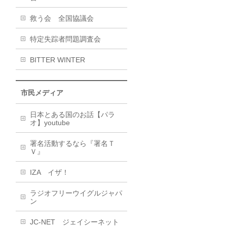
救う会 全国協議会
特定失踪者問題調査会
BITTER WINTER
市民メディア
日本とある国のお話【パラ
オ】youtube
署名活動するなら『署名Ｔ
Ｖ』
IZA イザ！
ラジオフリーウイグルジャパ
ン
JC-NET ジェイシーネット