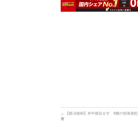
←
【鍛冶俊樹】米中接近せず 8艘の領海侵犯
響