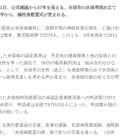
1日、公式確認から57年を迎える。水俣市の水俣湾埋め立て
時半から、犠牲者慰霊式が営まれる。
一院長が水俣保健所に「原因不明の神経疾患が発生」と届け出
は熊本、鹿児島両県で2274人。このうち、3月末現在で1811
知した水俣病の認定基準は、手足先の感覚障害と他の症状との
当性を争った訴訟で、16日の最高裁判決は「組み合わせがな
る」として、水俣市の女性（故人）を感覚障害のみで水俣病と
から基準見直しを求める声が高まり、水俣病行政の在り方が問
された水俣病特別措置法の未認定患者救済策への申請受け付け
め切り、申請者は全国で6万5151人に上った。申請数が国の
業が続いている。
くる実行委員会の主催。患者や遺族、石原伸晃環境相、蒲島郁
席し、「水俣病慰霊の碑」前で祈りの言葉を述べる。（辻尚