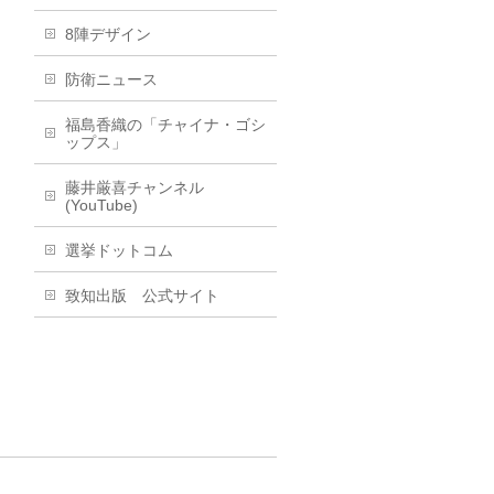
8陣デザイン
防衛ニュース
福島香織の「チャイナ・ゴシ
ップス」
藤井厳喜チャンネル
(YouTube)
選挙ドットコム
致知出版 公式サイト