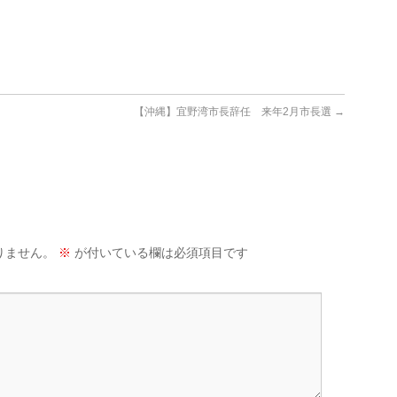
」
【沖縄】宜野湾市長辞任 来年2月市長選
→
りません。
※
が付いている欄は必須項目です