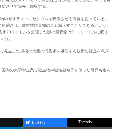
分離させて除去・回収する。
鉱物のゼオライトにセシウムを吸着させる装置を使っている。
に短縮され、放射性廃棄物の量も減らすことができるという。
染水20リットルを処理した際の回収物は0・1リットルに収ま
という。
故で発生した規模の大量の汚染水を処理する技術の確立を急ぎ
、国内の大学や企業で微生物や磁性微粒子を使った研究も進ん
Threads
Bluesky