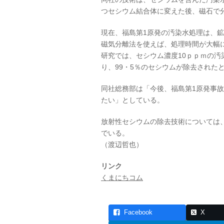
つセシウム結合体に変えた後、磁石で
現在、福島第1原発の汚染水処理は、
磁気分離法を使えば、処理時間が大幅
研究では、セシウム濃度10ｐｐｍの汚
り、99・5％のセシウムが除去された
同社総務部は「今後、福島第1原発事
たい」としている。
放射性セシウムの除去技術については
でいる。
（渡辺哲也）
リンク
くまにちコム
Facebook
X