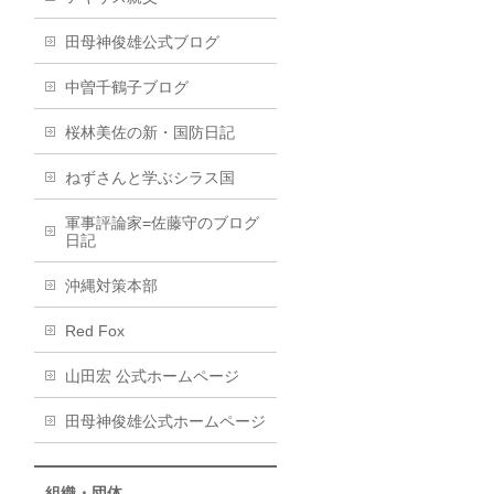
田母神俊雄公式ブログ
中曽千鶴子ブログ
桜林美佐の新・国防日記
ねずさんと学ぶシラス国
軍事評論家=佐藤守のブログ
日記
沖縄対策本部
Red Fox
山田宏 公式ホームページ
田母神俊雄公式ホームページ
組織・団体