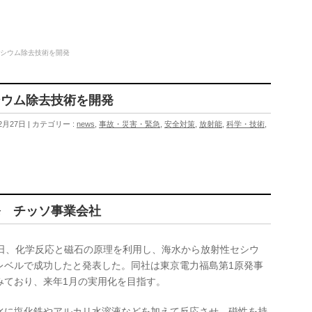
セシウム除去技術を開発
シウム除去技術を開発
2月27日
カテゴリー :
news
,
事故・災害・緊急
,
安全対策
,
放射能
,
科学・技術
,
発 チッソ事業会社
6日、化学反応と磁石の原理を利用し、海水から放射性セシウ
レベルで成功したと発表した。同社は東京電力福島第1原発事
みており、来年1月の実用化を目指す。
水に塩化鉄やアルカリ水溶液などを加えて反応させ、磁性を持