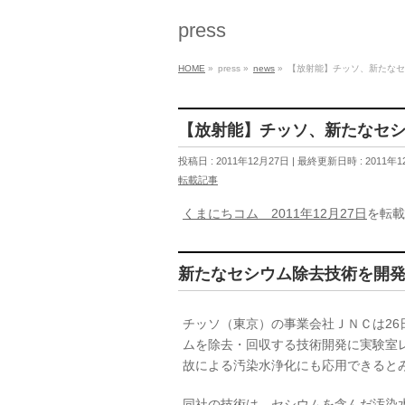
press
HOME
»
press
»
news
»
【放射能】チッソ、新たな
【放射能】チッソ、新たなセ
投稿日 : 2011年12月27日
最終更新日時 : 2011年1
転載記事
くまにちコム 2011年12月27日
を転載
新たなセシウム除去技術を開
チッソ（東京）の事業会社ＪＮＣは2
ムを除去・回収する技術開発に実験室
故による汚染水浄化にも応用できると
同社の技術は、セシウムを含んだ汚染