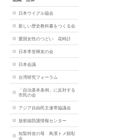
日本ウイグル協会
新しい歴史教科書をつくる会
愛国女性のつどい 花時計
日本李登輝友の会
日本会議
台湾研究フォーラム
「自治基本条例」に反対する
市民の会
アジア自由民主連帯協議会
放射線防護情報センター
知覧特攻の母 鳥濱トメ顕彰
会