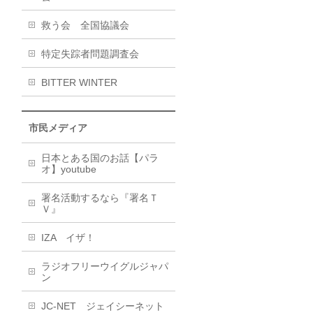
救う会 全国協議会
特定失踪者問題調査会
BITTER WINTER
市民メディア
日本とある国のお話【パラ
オ】youtube
署名活動するなら『署名Ｔ
Ｖ』
IZA イザ！
ラジオフリーウイグルジャパ
ン
JC-NET ジェイシーネット