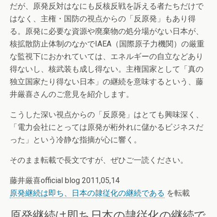
だが、原発反対はなにも反核反戦を訴える者たちだけで
はなく、主権・国防の視点からの「反原発」もあり得
る。原発に必要な資源や廃棄物の処分場がない日本が、
核拡散防止体制のなかでIAEA（国際原子力機関）の厳重
な監視下におかれていては、エネルギーの自立などあり
得ないし、核武装も成し得ない。主権国家として「真の
独立国家たり得ない日本」の継続を意味するという、藤
井厳喜さんのご意見を紹介します。
こうした深い視点からの「反原発」はとても興味深く、
「電力会社にとっては原発が桁外れに儲かるビジネスだ
った」という冷静な指摘が心に響く。
そのまま転載で長文ですが、ぜひご一読ください。
藤井厳喜official blog 2011,05,14
原発継続は即ち、日本の隷従化の継続である
を転載
原発継続は即ち日本の隷従化の継続で