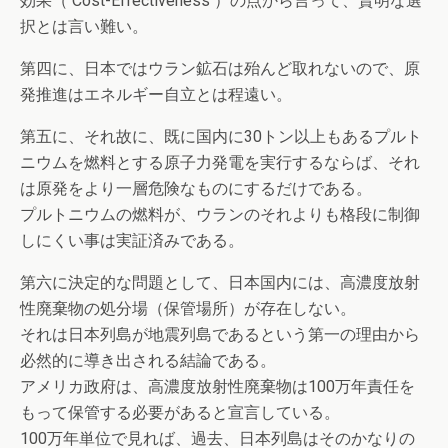
効果（ Cost-Effectiveness ）の点から言って、賢明な選
択とは言い難い。
第四に、日本ではウラン鉱石は殆んど取れないので、原
発推進はエネルギー自立とは程遠い。
第五に、それ故に、既に国内に30トン以上もあるプルト
ニウムを燃料とする原子力発電を実行するならば、それ
は原発をより一層危険なものにするだけである。
プルトニウムの燃料が、ウランのそれよりも格段に制御
しにくい事は実証済みである。
第六に決定的な問題として、日本国内には、高濃度放射
性廃棄物の処分場（保管場所）が存在しない。
それは日本列島が地震列島であるという第一の理由から
必然的に導き出される結論である。
アメリカ政府は、高濃度放射性廃棄物は100万年責任を
もって保管する必要があると宣言している。
100万年単位で見れば、過去、日本列島はそのかなりの