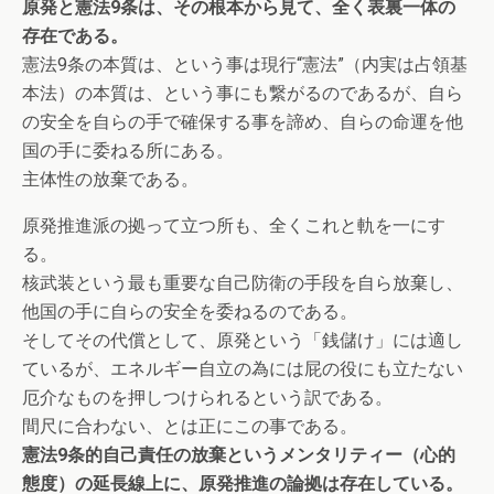
原発と憲法9条は、その根本から見て、全く表裏一体の
存在である。
憲法9条の本質は、という事は現行“憲法”（内実は占領基
本法）の本質は、という事にも繋がるのであるが、自ら
の安全を自らの手で確保する事を諦め、自らの命運を他
国の手に委ねる所にある。
主体性の放棄である。
原発推進派の拠って立つ所も、全くこれと軌を一にす
る。
核武装という最も重要な自己防衛の手段を自ら放棄し、
他国の手に自らの安全を委ねるのである。
そしてその代償として、原発という「銭儲け」には適し
ているが、エネルギー自立の為には屁の役にも立たない
厄介なものを押しつけられるという訳である。
間尺に合わない、とは正にこの事である。
憲法9条的自己責任の放棄というメンタリティー（心的
態度）の延長線上に、原発推進の論拠は存在している。