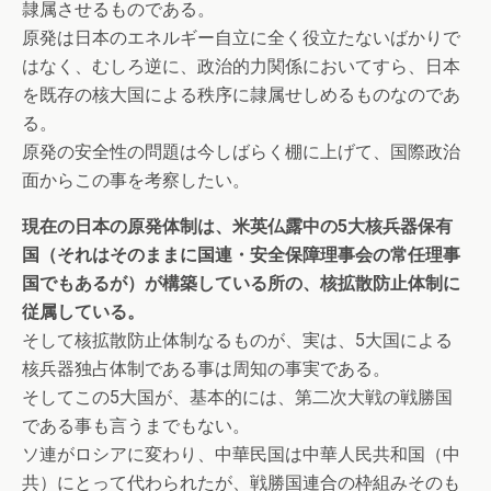
隷属させるものである。
原発は日本のエネルギー自立に全く役立たないばかりで
はなく、むしろ逆に、政治的力関係においてすら、日本
を既存の核大国による秩序に隷属せしめるものなのであ
る。
原発の安全性の問題は今しばらく棚に上げて、国際政治
面からこの事を考察したい。
現在の日本の原発体制は、米英仏露中の5大核兵器保有
国（それはそのままに国連・安全保障理事会の常任理事
国でもあるが）が構築している所の、核拡散防止体制に
従属している。
そして核拡散防止体制なるものが、実は、5大国による
核兵器独占体制である事は周知の事実である。
そしてこの5大国が、基本的には、第二次大戦の戦勝国
である事も言うまでもない。
ソ連がロシアに変わり、中華民国は中華人民共和国（中
共）にとって代わられたが、戦勝国連合の枠組みそのも