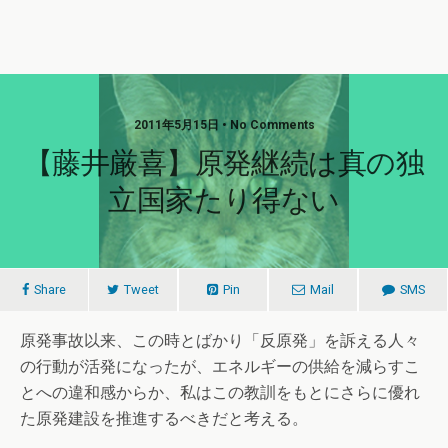
2011年5月15日 • No Comments
【藤井厳喜】原発継続は真の独
立国家たり得ない
Share
Tweet
Pin
Mail
SMS
原発事故以来、この時とばかり「反原発」を訴える人々
の行動が活発になったが、エネルギーの供給を減らすこ
とへの違和感からか、私はこの教訓をもとにさらに優れ
た原発建設を推進するべきだと考える。