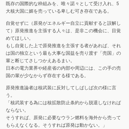
既存の国際的な枠組みを、唯々諾々として受け入れ、5
大核大国に媚を売っている卑しむ可き存在である。
自覚せずに（原発がエネルギー自立に貢献すると誤解し
て）原発推進を主張する人々は、是非この機会に、目覚
めてほしい。
もし自覚した上で原発推進を主張する者があれば、それ
は国の独立という最も大事な国益を売り渡す「売国」の
輩と断じてさしつかえあるまい。
日本の電力業界や経産省の内部や周辺には、この手の売
国の輩が少なからず存在する様である。
原発推進論者は核武装に反対してしばしば次の様に言
う。
「核武装する為には核拡散防止条約から脱退しなければ
ならない。
そうすれば、原発に必要なウラン燃料を海外から売って
もらえなくなる。そうすれば原発は動かない。」