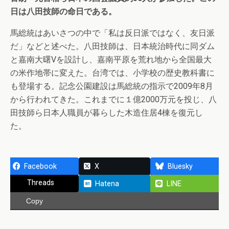
日は八田技師の命日である。
馬総統はあいさつの中で「私は反日派ではなく、友日派
だ」などと述べた。八田技師は、日本統治時代に同ダム
と嘉南大曙Vを設計し、嘉南平原を荒れ地から全国最大
の米作地帯に変えた。台湾では、小学校の歴史教科書に
も登場する。記念公園建設は馬総統の指示で2009年8月
から行われてきた。これまでに１億2000万元を投じ、八
田技師ら日本人職員が暮らした木造住居4棟を復元し
た。
Facebook
X
Bluesky
Threads
Hatena
LINE
Copy