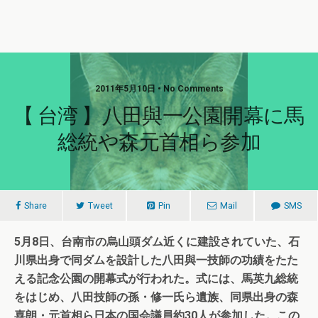
2011年5月10日 • No Comments
【 台湾 】八田與一公園開幕に馬
総統や森元首相ら参加
Share
Tweet
Pin
Mail
SMS
5月8日、台南市の烏山頭ダム近くに建設されていた、石
川県出身で同ダムを設計した八田與一技師の功績をたた
える記念公園の開幕式が行われた。式には、馬英九総統
をはじめ、八田技師の孫・修一氏ら遺族、同県出身の森
喜朗・元首相ら日本の国会議員約30人が参加した。この