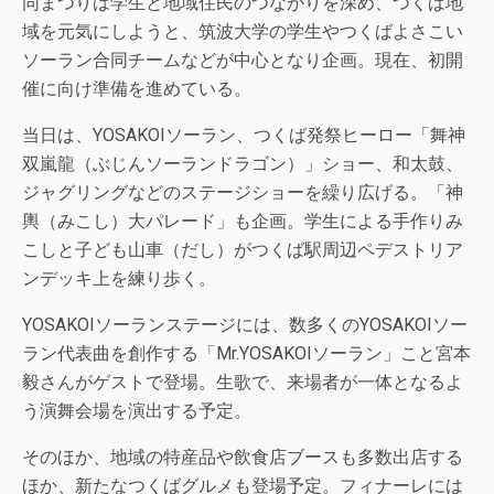
同まつりは学生と地域住民のつながりを深め、つくば地
域を元気にしようと、筑波大学の学生やつくばよさこい
ソーラン合同チームなどが中心となり企画。現在、初開
催に向け準備を進めている。
当日は、YOSAKOIソーラン、つくば発祭ヒーロー「舞神
双嵐龍（ぶじんソーランドラゴン）」ショー、和太鼓、
ジャグリングなどのステージショーを繰り広げる。「神
輿（みこし）大パレード」も企画。学生による手作りみ
こしと子ども山車（だし）がつくば駅周辺ペデストリア
ンデッキ上を練り歩く。
YOSAKOIソーランステージには、数多くのYOSAKOIソー
ラン代表曲を創作する「Mr.YOSAKOIソーラン」こと宮本
毅さんがゲストで登場。生歌で、来場者が一体となるよ
う演舞会場を演出する予定。
そのほか、地域の特産品や飲食店ブースも多数出店する
ほか、新たなつくばグルメも登場予定。フィナーレには